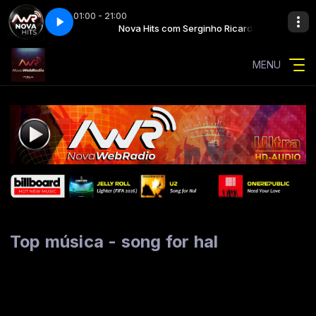
01:00 - 21:00
erginho Ricardo
oor (ft. wiz khalifa)
Nova Hits com Serginho Ricardo
mgk - girl next door (ft. wiz khalifa)
MENU
Top música - song for hal