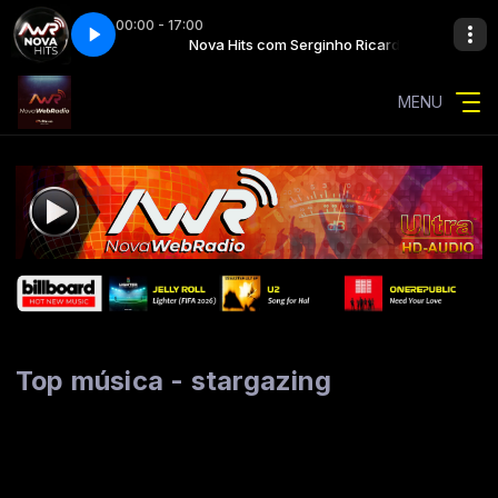
00:00 - 17:00
listening to music (ft. richard marx)
Serginho Ricardo
Nova Hits com Serginho Ricardo
charles kelley - driving and listening to
MENU
Top música - stargazing