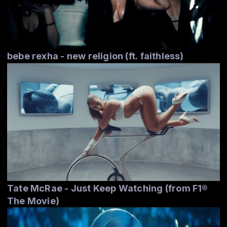
bebe rexha - new religion (ft. faithless)
Tate McRae - Just Keep Watching (from F1®
The Movie)