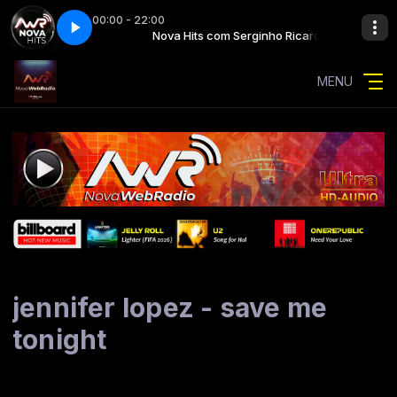
00:00 - 22:00
rginho Ricardo
, zara (ft. zara larsson)
Nova Hits com Serginho Ricardo
robyn - talk to me, zara (ft. zara larsson)
MENU
jennifer lopez - save me
tonight