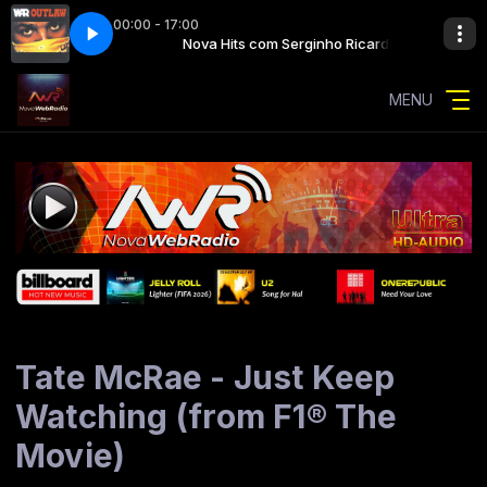
00:00 - 17:00
rginho Ricardo
 power
Nova Hits com Serginho Ricardo
war - you got the power
MENU
Tate McRae - Just Keep
Watching (from F1® The
Movie)