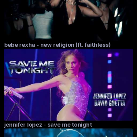
bebe rexha - new religion (ft. faithless)
jennifer lopez - save me tonight