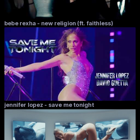
bebe rexha - new religion (ft. faithless)
jennifer lopez - save me tonight