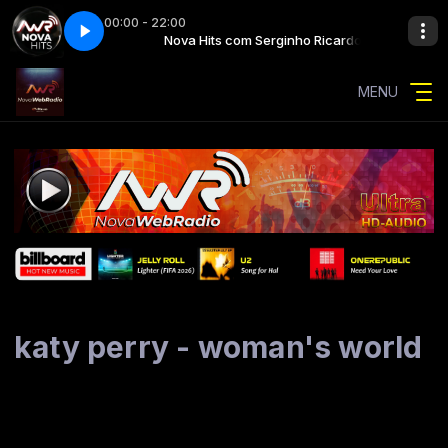
00:00 - 22:00
y (performance version).wav
rginho Ricardo
Nova Hits com Serginho Ricardo
take that - sweet july (performance version).
MENU
katy perry - woman's world