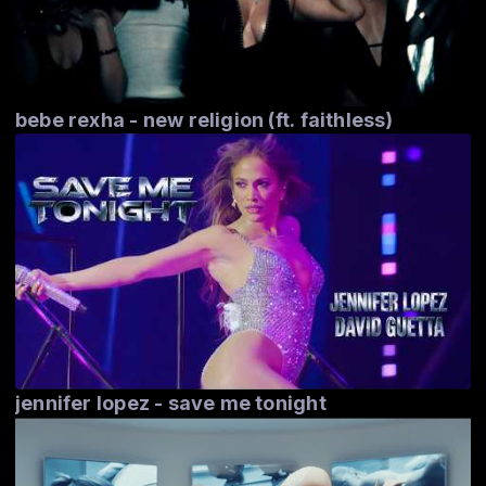
bebe rexha - new religion (ft. faithless)
jennifer lopez - save me tonight