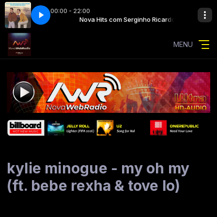
00:00 - 22:00
ginho Ricardo
s - unchained melody
Nova Hits com Serginho Ricardo
righteous brothers - unchained melody
MENU
kylie minogue - my oh my
(ft. bebe rexha & tove lo)