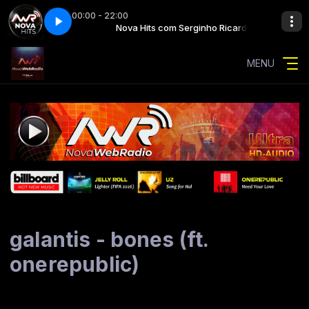
00:00 - 22:00
rginho Ricardo
kind of wonderful
Nova Hits com Serginho Ricardo
retrosync - some kind of wonderful
MENU
galantis - bones (ft.
onerepublic)