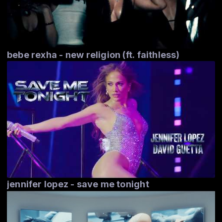
bebe rexha - new religion (ft. faithless)
jennifer lopez - save me tonight