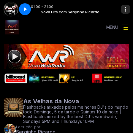
01:00 - 21:00
ho Ricardo
anna stop
Nova Hits com Serginho Ricardo
keith urban - i just wanna stop
MENU
As Velhas da Nova
Flashbacks mixados pelos melhores DJ's do mundo
todo Domingo, 5 da tarde e Quintas 10 da noite |
Flashbacks mixed by the best DJ's worldwide,
Sundays 5PM and Thursdays 10PM
Locução por:
Serginho Ricardo